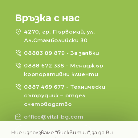
Връзка с нас
location_on
4270, гр. Първомай, ул.
Ал.Стамболийски 30
phone_in_talk
08883 89 879
- За заявки
phone_in_talk
0888 672 338
- Мениджър
корпоративни клиенти
phone_in_talk
0887 469 677
- Технически
сътрудник – отдел
счетоводство
drafts
office@vital-bg.com
Ние използваме "бисквитки", за да Ви
Бетони